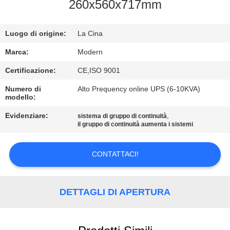
CONTROLLO
260x560x717mm
DI
Luogo di origine:
La Cina
QUALITÀ
Marca:
Modern
CONTATTICI
Certificazione:
CE,ISO 9001
Numero di
Alto Prequency online UPS (6-10KVA)
modello:
RICHIEDA
UNA
Evidenziare:
,
sistema di gruppo di continuità
il gruppo di continuità aumenta i sistemi
CITAZIONE
CONTATTACI!
COMPANY
NEWS
DETTAGLI DI APERTURA