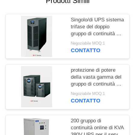
Prodotti Simili
Singolo/di UPS sistema
trifase del doppio
gruppo di continuità di
conversione
Negoziabile MOQ:1
CONTATTO
protezione di potere
della vasta gamma del
gruppo di continuità di
1KVA 2KVA 3KVA
Negoziabile MOQ:1
CONTATTO
200 gruppo di
continuità online di KVA
380V UPS per il server