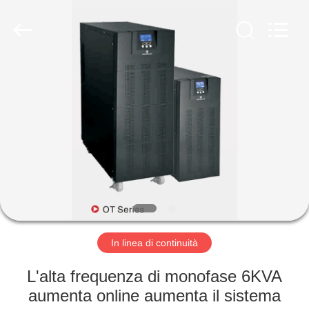
aumenta
i
sistemi
fornitore.
Copyright
©
2014
-
CASA
2025
acpowerstabilizer.com.
All
Rights
Reserved.
PRODOTTI
Developed
by
ECER
CIRCA
NOI
GIRO
DELLA
In linea di continuità
FABBRICA
L'alta frequenza di monofase 6KVA
aumenta online aumenta il sistema