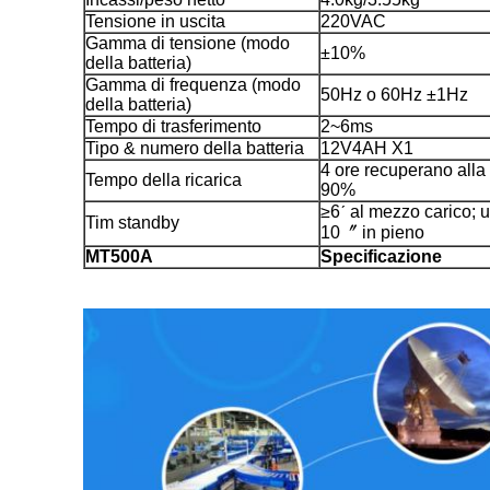
Tensione in uscita
220VAC
Gamma di tensione (modo
±10%
della batteria)
Gamma di frequenza (modo
50Hz o 60Hz ±1Hz
della batteria)
Tempo di trasferimento
2~6ms
Tipo & numero della batteria
12V4AH X1
4 ore recuperano alla 
Tempo della ricarica
90%
≥6ˊ al mezzo carico; u
Tim standby
10〞 in pieno
MT500A
Specificazione