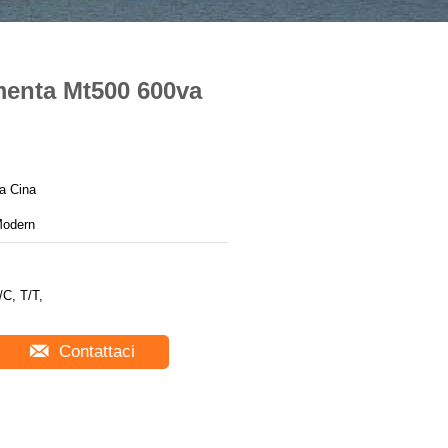
umenta Mt500 600va
a Cina
odern
/C, T/T,
Contattaci