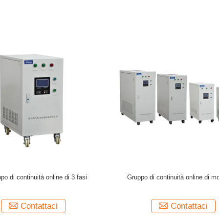
 continuità online di KVA 380V di
Bassa frequenza sistemi online d
ofase 15 di alta efficienza
gruppo di continuità da 30 KV
Contattaci
Contattaci