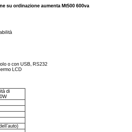
nline su ordinazione aumenta Mt500 600va
abilità
a solo o con USB, RS232
schermo LCD
ità di
40W
ell'auto)