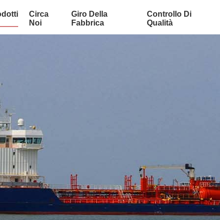
dotti
Circa
Giro Della
Controllo Di
Noi
Fabbrica
Qualità