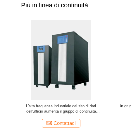
Più in linea di continuità
striale
gruppo di continuità online di 10KVA 220V
Gruppo di
UPS con comando digitale di DSP
mon
Contattaci