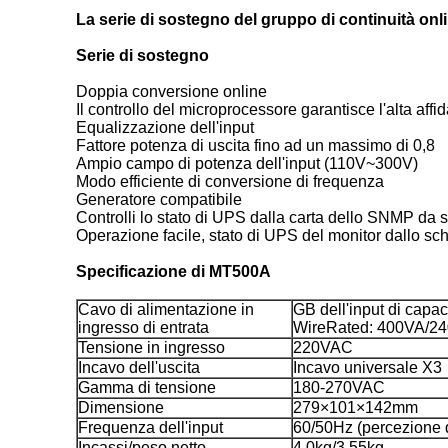
La serie di sostegno del gruppo di continuità o
Serie di sostegno
Doppia conversione online
Il controllo del microprocessore garantisce l'alta affid
Equalizzazione dell'input
Fattore potenza di uscita fino ad un massimo di 0,8
Ampio campo di potenza dell'input (110V~300V)
Modo efficiente di conversione di frequenza
Generatore compatibile
Controlli lo stato di UPS dalla carta dello SNMP d
Operazione facile, stato di UPS del monitor dallo 
Specificazione di MT500A
Cavo di alimentazione in
GB dell'input di capac
ingresso di entrata
WireRated: 400VA/2
Tensione in ingresso
220VAC
Incavo dell'uscita
Incavo universale X3
Gamma di tensione
180-270VAC
Dimensione
279×101×142mm
Frequenza dell'input
60/50Hz (percezione d
Incassi/peso netto
4.0kg/3.55kg