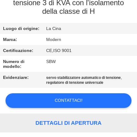
CONTROLLO
tensione 3 di KVA con l'isolamento
della classe di H
DI
QUALITÀ
Luogo di origine:
La Cina
CONTATTICI
Marca:
Modern
Certificazione:
CE,ISO 9001
RICHIEDA
Numero di
SBW
modello:
UNA
Evidenziare:
,
servo stabilizzatore automatico di tensione
CITAZIONE
regolatore di tensione universale
COMPANY
CONTATTACI!
NEWS
DETTAGLI DI APERTURA
MAPPA