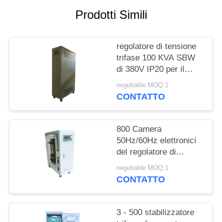
DEL
Prodotti Simili
SITO
regolatore di tensione
PRIVACY
trifase 100 KVA SBW
POLICY
di 380V IP20 per il
condizionatore d'aria
negotiable MOQ:1
CONTATTO
800 Camera
50Hz/60Hz elettronici
del regolatore di
tensione trifase di KVA
negotiable MOQ:1
SBW intera
CONTATTO
3 - 500 stabilizzatore