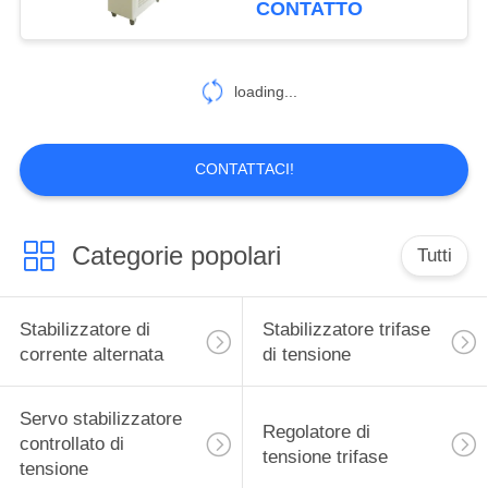
CONTATTO
15
Trasformatore di
loading...
tensione costante
CONTATTACI!
Categorie popolari
Tutti
33
Tipo asciutto
Stabilizzatore di
Stabilizzatore trifase
trasformatore
corrente alternata
di tensione
Servo stabilizzatore
Regolatore di
controllato di
tensione trifase
tensione