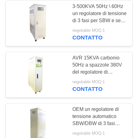
3-500KVA 50Hz \ 60Hz
un regolatore di tensione
27
di 3 fasi per SBW e serie
Unità di
e migliore potere
negotiable MOQ:1
CONTATTO
ottimizzazione di
tensione
AVR 15KVA carbonio
50Hz a spazzole 380V
del regolatore di
tensione di CA di 3 fasi
27
negotiable MOQ:1
CONTATTO
Trasformatore
economizzatore
OEM un regolatore di
tensione automatico
d'energia
SBW/DBW di 3 fasi
stabilizzatore di tensione
negotiable MOQ:1
di 3 fasi