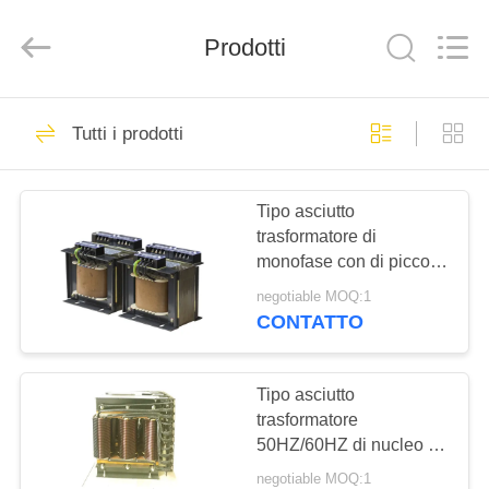
Wenzhou
Modern
Completed
Prodotti
Electric-
power
Equipment
Co.,
Ltd.
CASA
71
).
All
Tutti i prodotti
Rights
Stabilizzatore di
Reserved.
Developed
PRODOTTI
by
ECER
corrente alternata
Tipo asciutto
trasformatore di
CIRCA
monofase con di piccola
NOI
capacità, 50/60Hz
negotiable MOQ:1
650VA
CONTATTO
66
GIRO
Stabilizzatore trifase
DELLA
Tipo asciutto
trasformatore
FABBRICA
di tensione
50HZ/60HZ di nucleo di
ferro della bobina del
negotiable MOQ:1