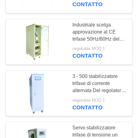
CONTROLLO
rame di bassa tensione
CONTATTO
di isolamento con l'OEM
DI
QUALITÀ
Industriale scelga
41
approvazione al CE
Servo stabilizzatore
trifase 50Hz/60Hz del
CONTATTICI
regolatore di tensione
controllato di
negotiable MOQ:1
CONTATTO
RICHIEDA
tensione
UNA
3 - 500 stabilizzatore
CITAZIONE
trifase di corrente
alternata Del regolatore
41
di tensione di KVA
COMPANY
negotiable MOQ:1
Regolatore di
380V±20%
CONTATTO
NEWS
tensione trifase
Servo stabilizzatore
MAPPA
trifase di tensione un