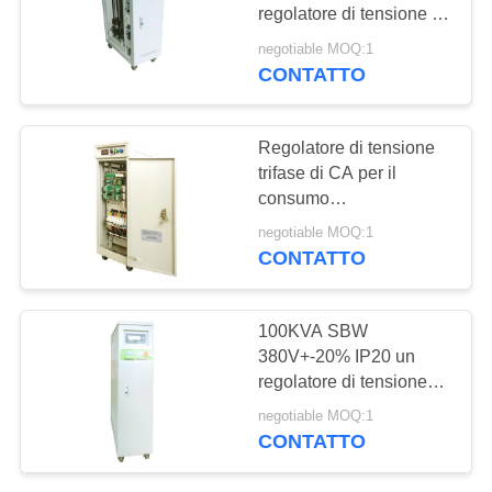
DEL
regolatore di tensione di
SITO
3 fasi AVR
negotiable MOQ:1
CONTATTO
59
PRIVACY
Regolatore di
POLICY
Regolatore di tensione
tensione automatico
trifase di CA per il
consumo
combustibile/del
negotiable MOQ:1
frigorifero
CONTATTO
24
100KVA SBW
380V+-20% IP20 un
in linea di continuità
regolatore di tensione
automatico 50Hz di 3
negotiable MOQ:1
fasi
CONTATTO