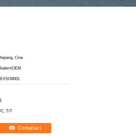
hejiang, Cina
odern/OEM
E/ISO9001
1
/C, T/T
Contattaci