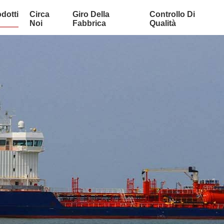
dotti
Circa
Giro Della
Controllo Di
Noi
Fabbrica
Qualità