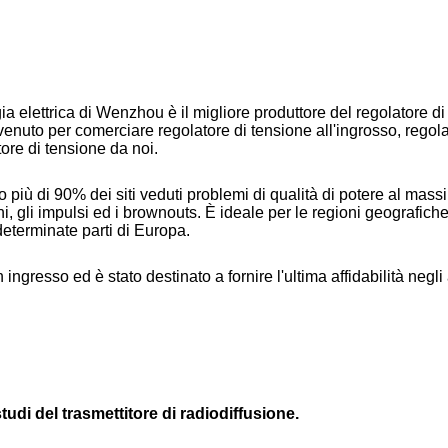
ia elettrica di Wenzhou è il migliore produttore del regolatore d
nuto per comerciare regolatore di tensione all'ingrosso, regolat
tore di tensione da noi.
o più di 90% dei siti veduti problemi di qualità di potere al ma
i, gli impulsi ed i brownouts. È ideale per le regioni geografic
 determinate parti di Europa.
gresso ed è stato destinato a fornire l'ultima affidabilità negli am
di del trasmettitore di radiodiffusione.