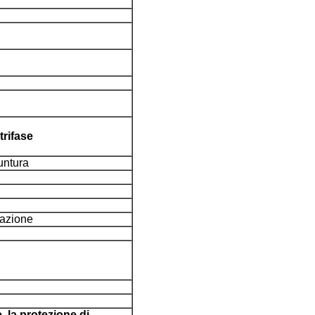
rifase
untura
tazione
 la protezione di