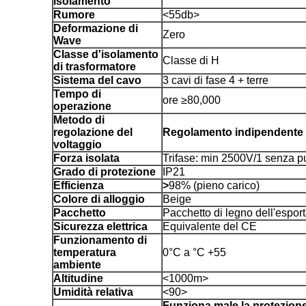
isolamento
Rumore
<55db>
Deformazione di
Zero
Wave
Classe d'isolamento
Classe di H
di trasformatore
Sistema del cavo
3 cavi di fase 4 + terre
Tempo di
ore ≥80,000
operazione
Metodo di
regolazione del
Regolamento indipendente t
voltaggio
Forza isolata
Trifase: min 2500V/1 senza p
Grado di protezione
IP21
Efficienza
>
98% (pieno carico)
Colore di alloggio
Beige
Pacchetto
Pacchetto di legno dell'espor
Sicurezza elettrica
Equivalente del CE
Funzionamento di
temperatura
0°C a °C +55
ambiente
Altitudine
<1000m>
Umidità relativa
<90>
Funziona male la protezione,