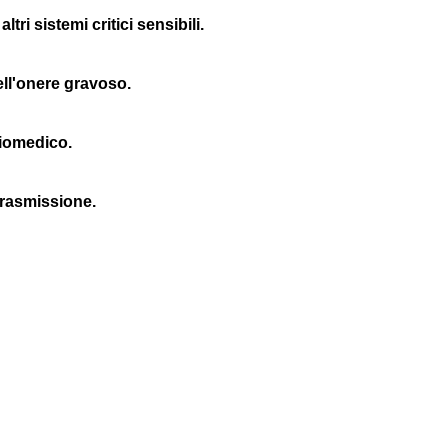
i sistemi critici sensibili.
ll'onere gravoso.
biomedico.
trasmissione.