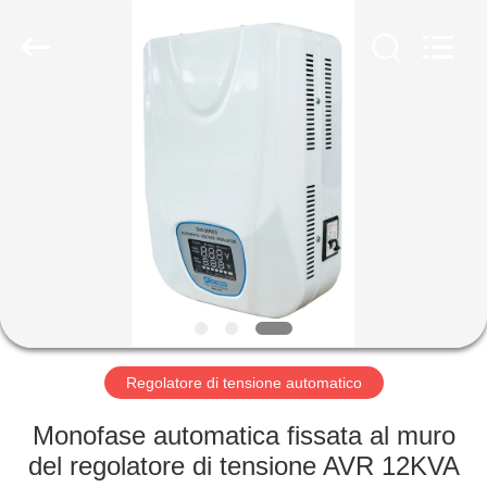
corrente
alternata
fornitore.
Copyright
©
2014
-
2023
CASA
acpowerstabilizer.com.
All
Rights
Reserved.
PRODOTTI
CIRCA
NOI
GIRO
DELLA
Regolatore di tensione automatico
FABBRICA
Monofase automatica fissata al muro
del regolatore di tensione AVR 12KVA