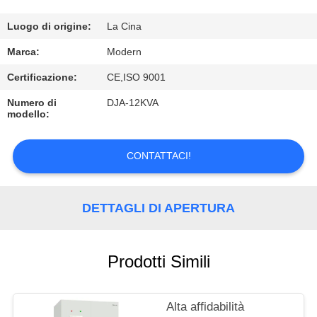
CONTROLLO
DI
Luogo di origine:
La Cina
QUALITÀ
Marca:
Modern
Certificazione:
CE,ISO 9001
CONTATTICI
Numero di
DJA-12KVA
modello:
RICHIEDA
CONTATTACI!
UNA
CITAZIONE
DETTAGLI DI APERTURA
COMPANY
NEWS
Prodotti Simili
Alta affidabilità