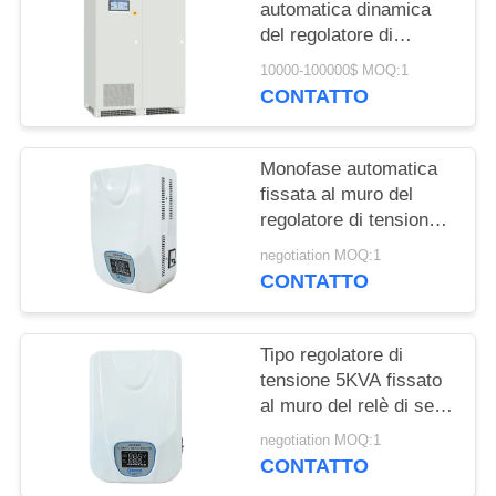
automatica dinamica
del regolatore di
tensione DVR
10000-100000$ MOQ:1
CONTATTO
Monofase automatica
fissata al muro del
regolatore di tensione
10KVA di AVR
negotiation MOQ:1
CONTATTO
Tipo regolatore di
tensione 5KVA fissato
al muro del relè di serie
di DJA di AVR
negotiation MOQ:1
CONTATTO