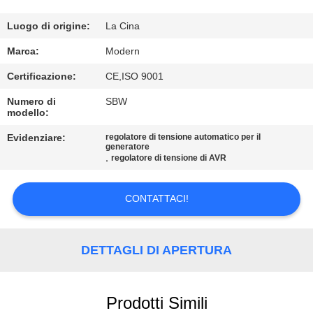
CONTROLLO
DI
Luogo di origine:
La Cina
QUALITÀ
Marca:
Modern
Certificazione:
CE,ISO 9001
CONTATTICI
Numero di
SBW
modello:
RICHIEDA
Evidenziare:
regolatore di tensione automatico per il
generatore
UNA
,
regolatore di tensione di AVR
CITAZIONE
CONTATTACI!
COMPANY
NEWS
DETTAGLI DI APERTURA
MAPPA
Prodotti Simili