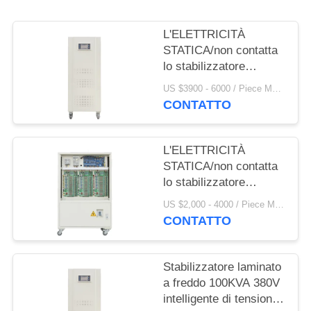
DEL
SITO
L'ELETTRICITÀ
STATICA/non contatta
lo stabilizzatore
PRIVACY
180KVA 380V
US $3900 - 6000 / Piece MOQ:1
POLICY
intelligente di tensione
CONTATTO
CA
L'ELETTRICITÀ
STATICA/non contatta
lo stabilizzatore
120KVA 380V
US $2,000 - 4000 / Piece MOQ:1
intelligente di tensione
CONTATTO
CA
Stabilizzatore laminato
a freddo 100KVA 380V
intelligente di tensione