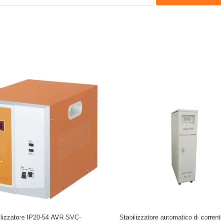
tore laminato a freddo 100KVA 380V
Voltage Stabilizer 30 kVA Three 