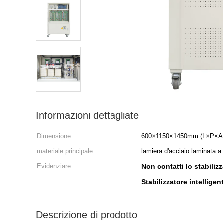
Informazioni dettagliate
Dimensione:
600×1150×1450mm (L×P×A
materiale principale:
lamiera d'acciaio laminata a
Evidenziare:
Non contatti lo stabiliz
Stabilizzatore intelligen
Descrizione di prodotto