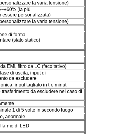
ersonalizzare la varia tensione)
~±60% (la più
 essere personalizzata)
ersonalizzare la varia tensione)
one di forma
are (stato statico)
 da EMI, filtro da LC (facoltativo)
ase di uscita, input di
mento da escludere
onica, input tagliato in tre minuti
trasferimento da escludere nel caso di
camente
nale 1 di 5 volte in secondo luogo
te, anormale
llarme di LED