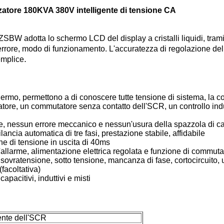
atore 180KVA 380V intelligente di tensione CA
i ZSBW adotta lo schermo LCD del display a cristalli liquidi, tr
errore, modo di funzionamento. L'accuratezza di regolazione del v
.
emplice
mo, permettono a di conoscere tutte tensione di sistema, la corr
ore, un commutatore senza contatto dell'SCR, un controllo indu
ne, nessun errore meccanico e nessun'usura della spazzola di c
cia automatica di tre fasi, prestazione stabile, affidabile
one di tensione in uscita di 40ms
ll'allarme, alimentazione elettrica regolata e funzione di commut
sovratensione, sotto tensione, mancanza di fase, cortocircuito, u
(facoltativa)
apacitivi, induttivi e misti
gente dell'SCR