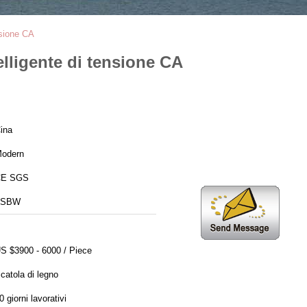
nsione CA
lligente di tensione CA
ina
odern
CE SGS
ZSBW
S $3900 - 6000 / Piece
catola di legno
0 giorni lavorativi