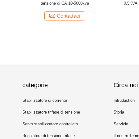
stabilizzatore 120KVA 380V intelligente di
i
tensione CA
Contattaci
categorie
Circa noi
Stabilizzatore di corrente
Intruduction
alternata
Stabilizzatore trifase di tensione
Storia
Servo stabilizzatore controllato
Servizio
di tensione
Regolatore di tensione trifase
Il nostro Tea