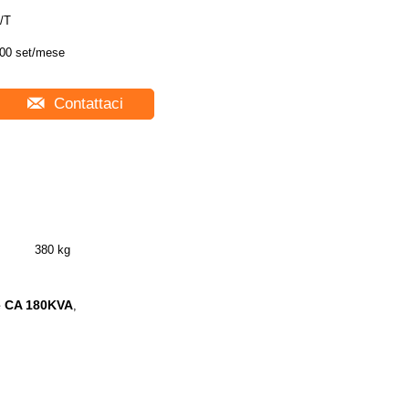
/T
00 set/mese
Contattaci
380 kg
ne CA 180KVA
,