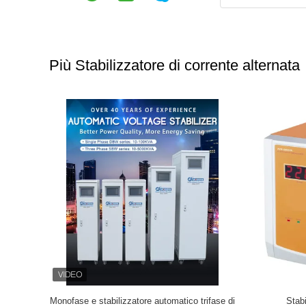
Più Stabilizzatore di corrente alternata
te alternata
L'ELETTRICITÀ STATICA/non contatta lo
Stabilizza