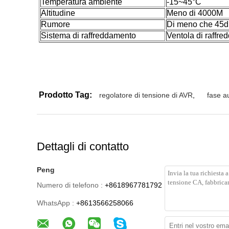
Temperatura ambiente
-15~45°C
Altitudine
Meno di 4000M
Rumore
Di meno che 45dB
Sistema di raffreddamento
Ventola di raffr
Prodotto Tag:
regolatore di tensione di AVR
,
fase a
Dettagli di contatto
Peng
Numero di telefono :
+8618967781792
WhatsApp :
+8613566258066