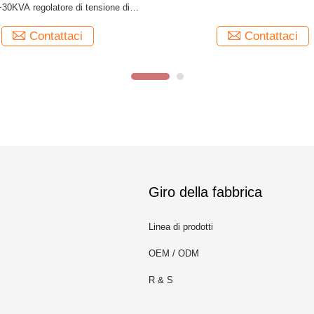
ntelligente di tensione CA
Elevator Specific
Contattaci
Contattaci
Giro della fabbrica
Linea di prodotti
OEM / ODM
R & S
m