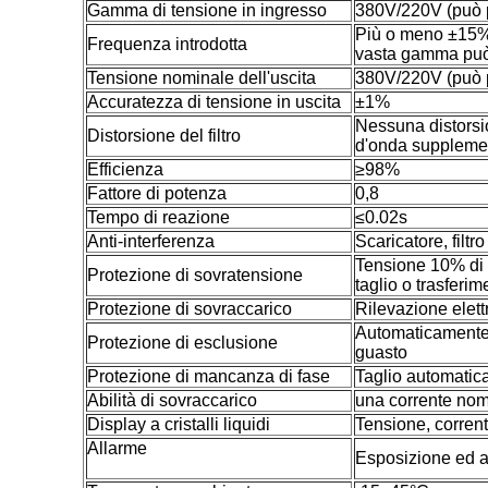
Gamma di tensione in ingresso
380V/220V (può p
Più o meno ±15%
Frequenza introdotta
vasta gamma può
Tensione nominale dell'uscita
380V/220V (può p
Accuratezza di tensione in uscita
±1%
Nessuna distorsi
Distorsione del filtro
d'onda supplement
Efficienza
≥98%
Fattore di potenza
0,8
Tempo di reazione
≤0.02s
Anti-interferenza
Scaricatore, filtro
Tensione 10% di f
Protezione di sovratensione
taglio o trasferi
Protezione di sovraccarico
Rilevazione elettr
Automaticamente 
Protezione di esclusione
guasto
Protezione di mancanza di fase
Taglio automati
Abilità di sovraccarico
una corrente nomi
Display a cristalli liquidi
Tensione, corren
Allarme
Esposizione ed a