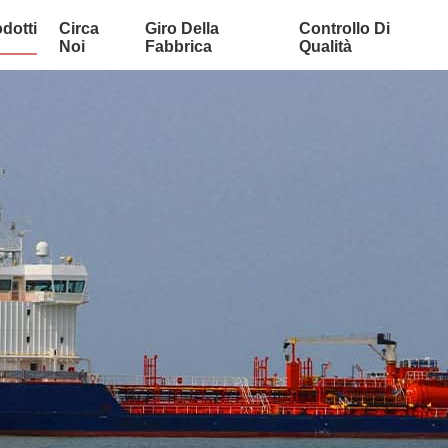
dotti
Circa
Giro Della
Controllo Di
Noi
Fabbrica
Qualità