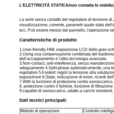
L'ELETTRICITÀ STATICA/non contatta lo stabilizz
La serie senza contatto del regolatore di tensione d
visualizzazione, corrente, parametri quale stato dell'
ecc. Può essere messo dal pannello, l'operazione s
Caratteristiche di prodotto
1.User-friendly HMI, esposizione LCD dello gran-scher
2.Using una compensazione combinata del trasformat
dell'accoppiamento e l'altra tecnologia avanzata;
3.Non-contact, anti-interferenza, senza manutenzio
adeguamento 4.Split-phase automaticamente, una bilan
regolatore 5.Fastest: regoli la tensione alla valutazi
esposizione 6.State, indicazione di errori, ricordi de
7.With la funzione di protezione contro sovraccarico, 
8. protezione contro il fulmine, funzione di filtrazione 
9.capable di sovraccarico, adatto a carichi resistenti, c
Dati tecnici principali:
Metodo di operazione
Controllo intelli