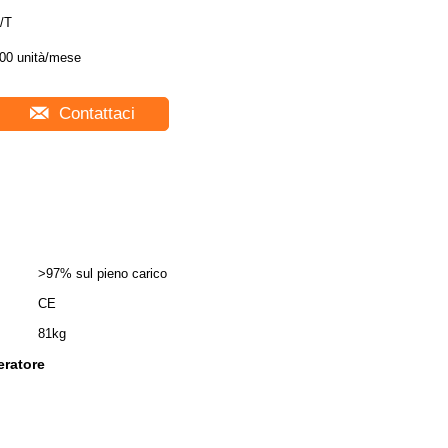
/T
00 unità/mese
Contattaci
>97% sul pieno carico
CE
81kg
eratore