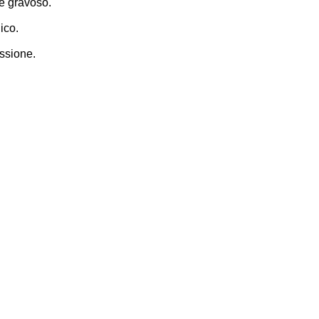
re gravoso.
ico.
issione.