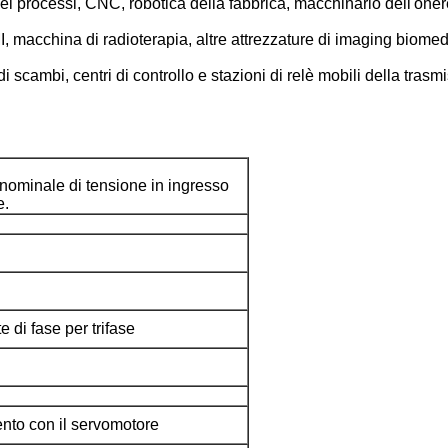
ei processi, CNC, robotica della fabbrica, macchinario dell'one
, macchina di radioterapia, altre attrezzature di imaging biomed
i scambi, centri di controllo e stazioni di relè mobili della trasm
nominale di tensione in ingresso
e.
di fase per trifase
nto con il servomotore