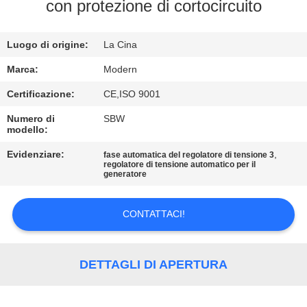
CONTROLLO
con protezione di cortocircuito
DI
Luogo di origine:
La Cina
QUALITÀ
Marca:
Modern
CONTATTICI
Certificazione:
CE,ISO 9001
Numero di
SBW
modello:
RICHIEDA
UNA
Evidenziare:
,
fase automatica del regolatore di tensione 3
regolatore di tensione automatico per il
generatore
CITAZIONE
CONTATTACI!
COMPANY
NEWS
DETTAGLI DI APERTURA
MAPPA