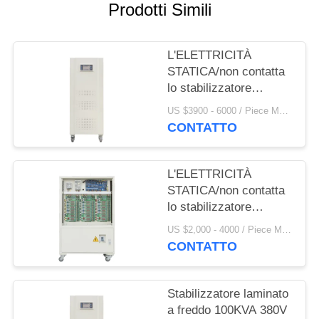
DEL
Prodotti Simili
SITO
L'ELETTRICITÀ
PRIVACY
STATICA/non contatta
lo stabilizzatore
POLICY
180KVA 380V
US $3900 - 6000 / Piece MOQ:1
intelligente di tensione
CONTATTO
CA
L'ELETTRICITÀ
STATICA/non contatta
lo stabilizzatore
120KVA 380V
US $2,000 - 4000 / Piece MOQ:1
intelligente di tensione
CONTATTO
CA
Stabilizzatore laminato
a freddo 100KVA 380V