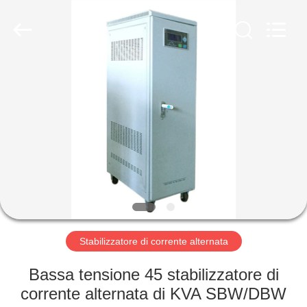
Wenzhou
Modern
Completed
Electric-
power
Equipment
Co.,
Ltd.
CASA
).
All
Rights
Reserved.
Developed
PRODOTTI
by
ECER
CIRCA
NOI
GIRO
DELLA
Stabilizzatore di corrente alternata
FABBRICA
Bassa tensione 45 stabilizzatore di
corrente alternata di KVA SBW/DBW