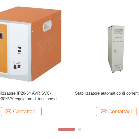
ICITÀ STATICA/non contatta lo
Stabilizzatore laminato a freddo 1
atore 120KVA 380V intelligente di
intelligente di tensione C
tensione CA
Contattaci
Contattaci