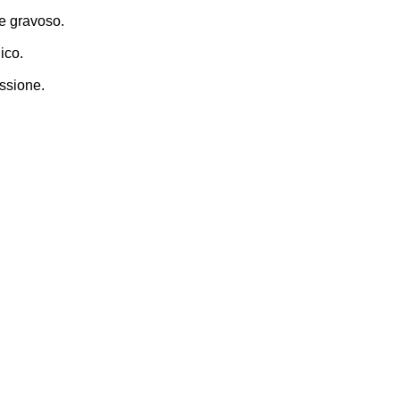
re gravoso.
ico.
issione.