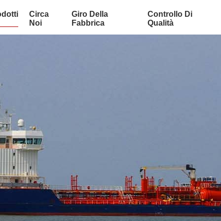
dotti
Circa
Giro Della
Controllo Di
Noi
Fabbrica
Qualità