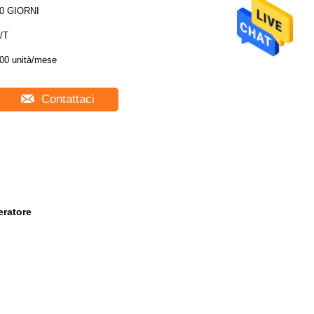
0 GIORNI
/T
00 unità/mese
Contattaci
eratore