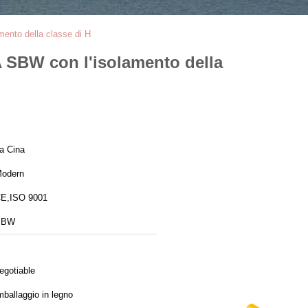
mento della classe di H
A SBW con l'isolamento della
a Cina
odern
E,ISO 9001
SBW
egotiable
mballaggio in legno