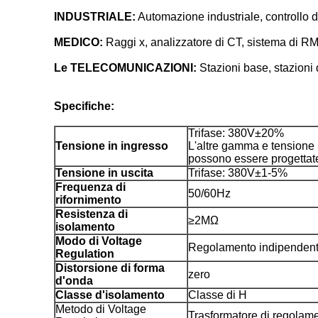
INDUSTRIALE:
Automazione industriale, controllo d
MEDICO:
Raggi x, analizzatore di CT, sistema di RMI
Le TELECOMUNICAZIONI:
Stazioni base, stazioni d
Specifiche:
Trifase: 380V±20%
Tensione in ingresso
L'altre gamma e tensione 
possono essere progettat
Tensione in uscita
Trifase: 380V±1-5%
Frequenza di
50/60Hz
rifornimento
Resistenza di
≥2MΩ
isolamento
Modo di Voltage
Regolamento indipendente 
Regulation
Distorsione di forma
zero
d'onda
Classe d'isolamento
Classe di H
Metodo di Voltage
Trasformatore di regolame