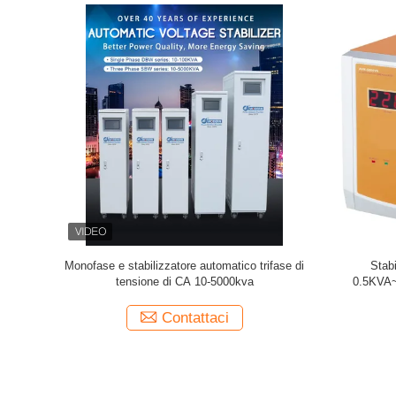
te alternata
L'ELETTRICITÀ STATICA/non contatta lo
L'ELETTR
stabilizzatore 180KVA 380V intelligente di
stabilizz
tensione CA
Contattaci