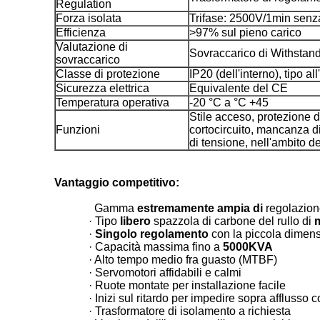
Regulation
Forza isolata
Trifase: 2500V/1min senz
Efficienza
>97% sul pieno carico
Valutazione di
Sovraccarico di Withstand
sovraccarico
Classe di protezione
IP20 (dell'interno), tipo al
Sicurezza elettrica
Equivalente del CE
Temperatura operativa
-20 °C a °C +45
Stile acceso, protezione d
Funzioni
cortocircuito, mancanza di
di tensione, nell'ambito de
Vantaggio competitivo:
Gamma
estremamente ampia di
regolazion
· Tipo
libero
spazzola di carbone del rullo di
·
Singolo regolamento
con la piccola dimen
· Capacità massima fino a
5000KVA
· Alto tempo medio fra guasto (MTBF)
· Servomotori affidabili e calmi
· Ruote montate per installazione facile
· Inizi sul ritardo per impedire sopra afflusso c
· Trasformatore di isolamento a richiesta