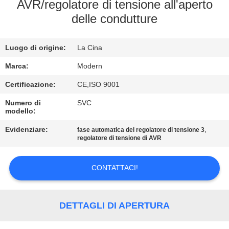
CONTROLLO
AVR/regolatore di tensione all'aperto
delle condutture
DI
QUALITÀ
Luogo di origine:
La Cina
CONTATTICI
Marca:
Modern
Certificazione:
CE,ISO 9001
RICHIEDA
Numero di
SVC
modello:
UNA
Evidenziare:
,
fase automatica del regolatore di tensione 3
CITAZIONE
regolatore di tensione di AVR
COMPANY
CONTATTACI!
NEWS
DETTAGLI DI APERTURA
MAPPA