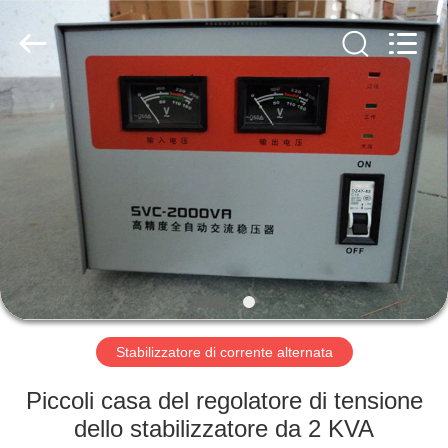
per
il
generatore
supplier.
Copyright
©
2014
-
CASA
2025
Wenzhou
Modern
Group
Co.,
PRODOTTI
Ltd.
(
Wenzhou
Modern
Completed
CIRCA
Electric-
power
Equipment
NOI
Co.,
Ltd.
).
All
Rights
GIRO
Reserved.
Developed
by
DELLA
Stabilizzatore di corrente alternata
ECER
FABBRICA
Piccoli casa del regolatore di tensione
dello stabilizzatore da 2 KVA