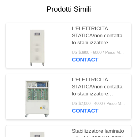
DEL
Prodotti Simili
SITO
L'ELETTRICITÀ
PRIVACY
STATICA/non contatta
POLICY
lo stabilizzatore
180KVA 380V
US $3900 - 6000 / Piece MOQ:1
intelligente di tensione
CONTACT
CA
L'ELETTRICITÀ
STATICA/non contatta
lo stabilizzatore
120KVA 380V
US $2,000 - 4000 / Piece MOQ:1
intelligente di tensione
CONTACT
CA
Stabilizzatore laminato