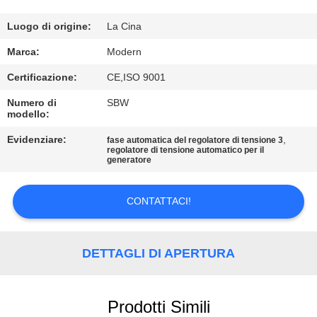
CONTROLLO
DI
Luogo di origine:
La Cina
QUALITÀ
Marca:
Modern
Certificazione:
CE,ISO 9001
CONTATTICI
Numero di
SBW
modello:
RICHIEDA
Evidenziare:
,
fase automatica del regolatore di tensione 3
regolatore di tensione automatico per il
UNA
generatore
CITAZIONE
CONTATTACI!
COMPANY
NEWS
DETTAGLI DI APERTURA
MAPPA
Prodotti Simili