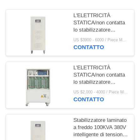
DEL
SITO
L'ELETTRICITÀ
STATICA/non contatta
lo stabilizzatore
PRIVACY
180KVA 380V
US $3900 - 6000 / Piece MOQ:1
POLICY
intelligente di tensione
CONTATTO
CA
L'ELETTRICITÀ
STATICA/non contatta
lo stabilizzatore
120KVA 380V
US $2,000 - 4000 / Piece MOQ:1
intelligente di tensione
CONTATTO
CA
Stabilizzatore laminato
a freddo 100KVA 380V
intelligente di tensione