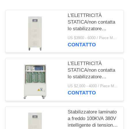
DEL
SITO
L'ELETTRICITÀ
STATICA/non contatta
PRIVACY
lo stabilizzatore
180KVA 380V
POLICY
US $3900 - 6000 / Piece MOQ:1
intelligente di tensione
CONTATTO
CA
L'ELETTRICITÀ
STATICA/non contatta
lo stabilizzatore
120KVA 380V
US $2,000 - 4000 / Piece MOQ:1
intelligente di tensione
CONTATTO
CA
Stabilizzatore laminato
a freddo 100KVA 380V
intelligente di tensione