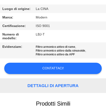
CONTROLLO
DI
Luogo di origine:
La CINA
QUALITÀ
Marca:
Modern
Certificazione:
ISO 9001
CONTATTICI
Numero di
LBJ-T
modello:
RICHIEDA
Evidenziare:
,
Filtro armonico attivo di rame
,
Filtro armonico attivo dalla sinusoide
UNA
Filtro armonico attivo da APF
CITAZIONE
CONTATTACI!
COMPANY
NEWS
DETTAGLI DI APERTURA
MAPPA
Prodotti Simili