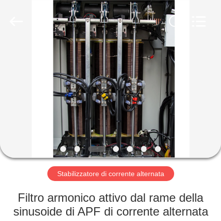
Wenzhou
Modern
Completed
Electric-
power
Equipment
Co.,
Ltd.
CASA
).
All
Rights
Reserved.
Developed
PRODOTTI
by
ECER
CIRCA
NOI
GIRO
DELLA
Stabilizzatore di corrente alternata
FABBRICA
Filtro armonico attivo dal rame della
sinusoide di APF di corrente alternata